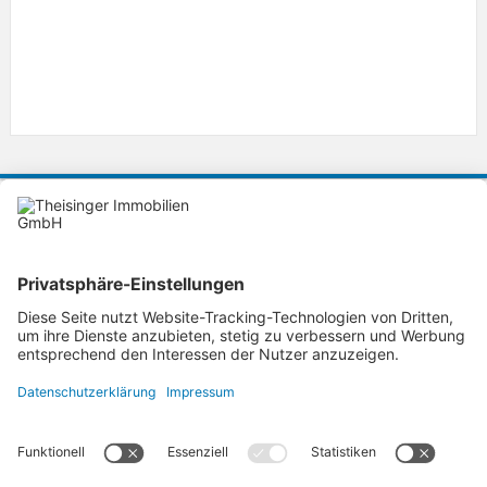
KONTAKT
Theisinger Immobilien GmbH
Ihre Immobilienmakler in Ingolstadt
Lorenz-Schmidt-Strasse 36
85055
Ingolstadt
theisinger-immobilien@t-online.de
Tel. 0841-99390888
Fax.
AGB
-
Datenschutz
-
Widerruf
-
Impressum
-
Kontakt