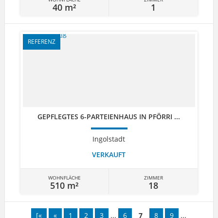
40 m²
1
REFERENZ
GEPFLEGTES 6-PARTEIENHAUS IN PFÖRRI ...
Ingolstadt
VERKAUFT
WOHNFLÄCHE
ZIMMER
510 m²
18
[«
«
1
2
3
...
6
7
8
9
...