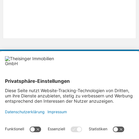
KONTAKT
Theisinger Immobilien GmbH
Ihre Immobilienmakler in Ingolstadt
Lorenz-Schmidt-Strasse 36
85055
Ingolstadt
theisinger-immobilien@t-online.de
Tel. 0841-99390888
Fax.
AGB
-
Datenschutz
-
Widerruf
-
Impressum
-
Kontakt