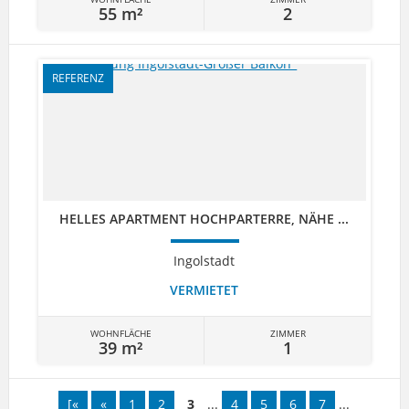
55 m²
2
REFERENZ
HELLES APARTMENT HOCHPARTERRE, NÄHE ...
Ingolstadt
VERMIETET
WOHNFLÄCHE
ZIMMER
39 m²
1
[«
«
1
2
3
...
4
5
6
7
...