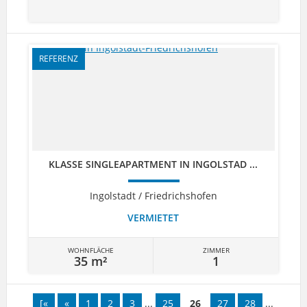
REFERENZ
KLASSE SINGLEAPARTMENT IN INGOLSTAD ...
Ingolstadt / Friedrichshofen
VERMIETET
WOHNFLÄCHE
ZIMMER
35 m²
1
[«
«
1
2
3
...
25
26
27
28
...