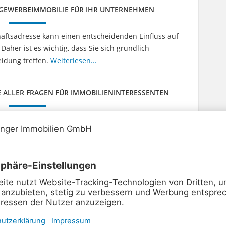
GE GEWERBEIMMOBILIE FÜR IHR UNTERNEHMEN
äftsadresse kann einen entscheidenden Einfluss auf
aher ist es wichtig, dass Sie sich gründlich
eidung treffen.
Weiterlesen...
E ALLER FRAGEN FÜR IMMOBILIENINTERESSENTEN
n Ingolstadt? Dann müssen Sie entscheiden, ob Sie
 Ihnen Tipps für die richtige Entscheidung.
R IMMOBILIEN FÜR SIE VOR ORT IM EINSATZ
inger Immobilien wählen Sie Ortskenntnis,
glicht einen Immobilienverkauf oder -kauf auf