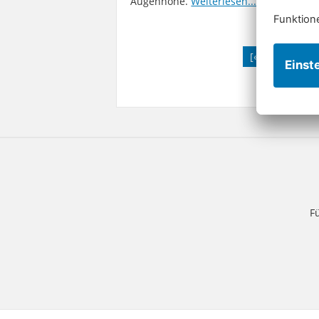
Augenhöhe.
Weiterlesen...
[«
«
1
F