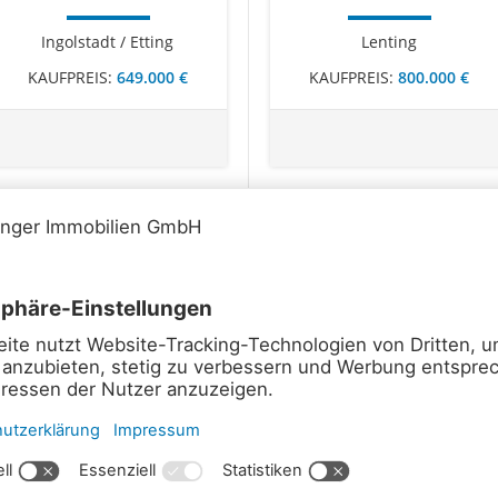
Ingolstadt / Etting
Lenting
KAUFPREIS:
649.000 €
KAUFPREIS:
800.000 €
NEU
RUHIG GELEGENES
WOHNEN AM
BAUGRUNDSTÜCK IN HE ...
HINDENBURGPARK IN
INGOLST ...
Hepberg
Ingolstadt