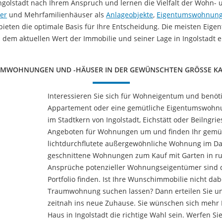
Ingolstadt nach Ihrem Anspruch und lernen die Vielfalt der Wohn-
er
und Mehrfamilienhäuser als
Anlageobjekte
,
Eigentumswohnun
bieten die optimale Basis für Ihre Entscheidung. Die meisten Eige
 dem aktuellen Wert der Immobilie und seiner Lage in Ingolstadt e
MWOHNUNGEN UND -HÄUSER IN DER GEWÜNSCHTEN GRÖSSE KAU
Interessieren Sie sich für Wohneigentum und benöt
Appartement oder eine gemütliche Eigentumswohnun
im Stadtkern von Ingolstadt, Eichstätt oder Beilngri
Angeboten für Wohnungen um und finden Ihr gemüt
lichtdurchflutete außergewöhnliche Wohnung im Da
geschnittene Wohnungen zum Kauf mit Garten in ruhi
Ansprüche potenzieller Wohnungseigentümer sind 
Portfolio finden. Ist Ihre Wunschimmobilie nicht da
Traumwohnung suchen lassen? Dann erteilen Sie uns
zeitnah ins neue Zuhause. Sie wünschen sich mehr P
Haus in Ingolstadt die richtige Wahl sein. Werfen Si