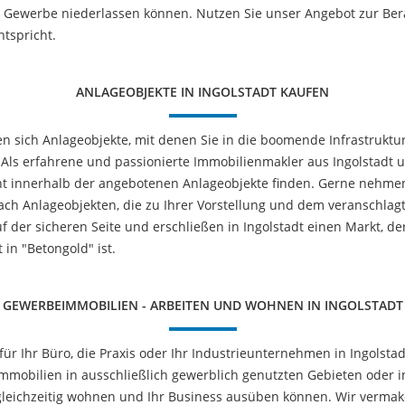
Gewerbe niederlassen können. Nutzen Sie unser Angebot zur Ber
ntspricht.
ANLAGEOBJEKTE IN INGOLSTADT KAUFEN
en sich Anlageobjekte, mit denen Sie in die boomende Infrastruktur
ls erfahrene und passionierte Immobilienmakler aus Ingolstadt un
icht innerhalb der angebotenen Anlageobjekte finden. Gerne nehm
ch Anlageobjekten, die zu Ihrer Vorstellung und dem veranschlag
uf der sicheren Seite und erschließen in Ingolstadt einen Markt, 
 in "Betongold" ist.
GEWERBEIMMOBILIEN - ARBEITEN UND WOHNEN IN INGOLSTADT
ür Ihr Büro, die Praxis oder Ihr Industrieunternehmen in Ingolsta
mmobilien in ausschließlich gewerblich genutzten Gebieten oder 
e gleichzeitig wohnen und Ihr Business ausüben können. Wir verma