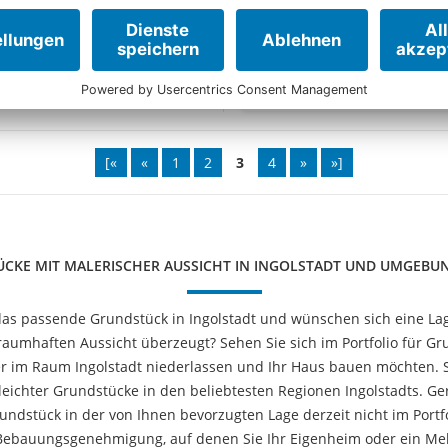
KAUFPREIS:
459.000 €
KAUFPREIS:
1.050.000 €
[«
«
1
2
3
4
»
»]
CKE MIT MALERISCHER AUSSICHT IN INGOLSTADT UND UMGEBU
as passende Grundstück in Ingolstadt und wünschen sich eine Lage
 traumhaften Aussicht überzeugt? Sehen Sie sich im Portfolio für
er im Raum Ingolstadt niederlassen und Ihr Haus bauen möchten. Si
leichter Grundstücke in den beliebtesten Regionen Ingolstadts. Ge
ndstück in der von Ihnen bevorzugten Lage derzeit nicht im Portfol
Bebauungsgenehmigung, auf denen Sie Ihr Eigenheim oder ein Me