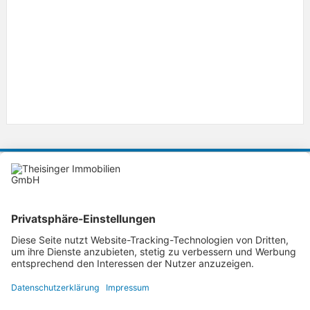
KONTAKT
Theisinger Immobilien GmbH
Ihre Immobilienmakler in Ingolstadt
Lorenz-Schmidt-Strasse 36
85055
Ingolstadt
theisinger-immobilien@t-online.de
Tel. 0841-99390888
Fax.