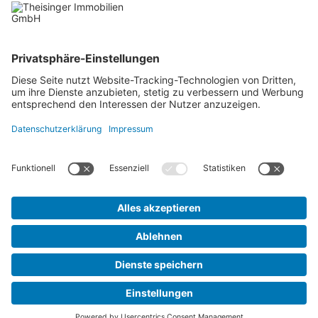
KONTAKT
Theisinger Immobilien GmbH
Ihre Immobilienmakler in Ingolstadt
Lorenz-Schmidt-Strasse 36
85055
Ingolstadt
theisinger-immobilien@t-online.de
Tel. 0841-99390888
Fax.
AGB
-
Datenschutz
-
Widerruf
-
Impressum
-
Kontakt
Maklervertrag widerrufen
THEISINGER IMMOBILIEN GMBH - COPYRIGHT 2026