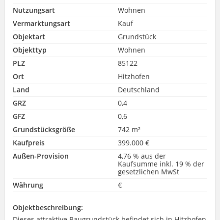
Nutzungsart
Wohnen
Vermarktungsart
Kauf
Objektart
Grundstück
Objekttyp
Wohnen
PLZ
85122
Ort
Hitzhofen
Land
Deutschland
GRZ
0,4
GFZ
0,6
Grundstücksgröße
742 m²
Kaufpreis
399.000 €
Außen-Provision
4,76 % aus der
Kaufsumme inkl. 19 % der
gesetzlichen MwSt
Währung
€
Objektbeschreibung:
Dieses attraktive Baugrundstück befindet sich in Hitzhofen