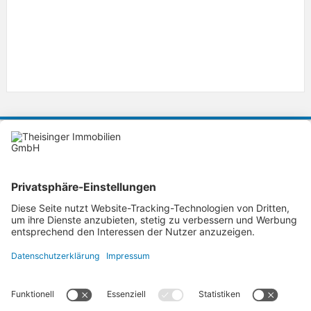
KONTAKT
Theisinger Immobilien GmbH
Ihre Immobilienmakler in Ingolstadt
Lorenz-Schmidt-Strasse 36
85055
Ingolstadt
theisinger-immobilien@t-online.de
Tel. 0841-99390888
Fax.
AGB
-
Datenschutz
-
Widerruf
-
Impressum
-
Kontakt