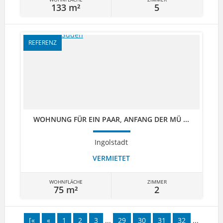
133 m²
5
REFERENZ
WOHNUNG FÜR EIN PAAR, ANFANG DER MÜ ...
Ingolstadt
VERMIETET
WOHNFLÄCHE
ZIMMER
75 m²
2
[«
«
1
2
3
...
29
30
31
32
...