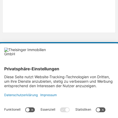
KONTAKT
Theisinger Immobilien GmbH
Ihre Immobilienmakler in Ingolstadt
Lorenz-Schmidt-Strasse 36
85055
Ingolstadt
theisinger-immobilien@t-online.de
Tel. 0841-99390888
Fax.
AGB
-
Datenschutz
-
Widerruf
-
Impressum
-
Kontakt